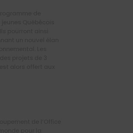
 programme de
s jeunes Québécois
Ils pourront ainsi
nant un nouvel élan
ronnemental. Les
des projets de 3
st alors offert aux
roupement de l’Office
 monde pour la