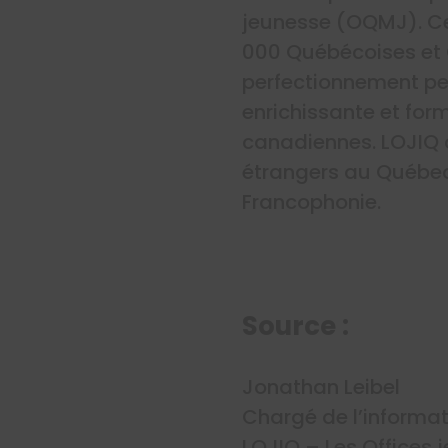
jeunesse (OQMJ). Ce
000 Québécoises et
perfectionnement per
enrichissante et form
canadiennes. LOJIQ c
étrangers au Québec.
Francophonie.
Source :
Jonathan Leibel
Chargé de l’informat
LOJIQ – Les Offices