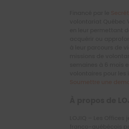
Financé par le
Secrét
volontariat Québec 
en leur permettant de 
acquérir ou approfo
à leur parcours de v
missions de volontar
semaines à 6 mois et
volontaires pour les 
Soumettre une dem
À propos de LO
LOJIQ – Les Offices 
franco-québécois po