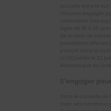
actuelle dans le but
citoyens engagés pa
volontaires. Dès auj
âgés de 18 à 35 ans 
de projets de volonta
possibilités offertes
s’inscrit dans le cad
LOJIQ initiés le 22 j
économique du Qué
S’engager pour 
Dans le contexte de 
avec ses nombreux p