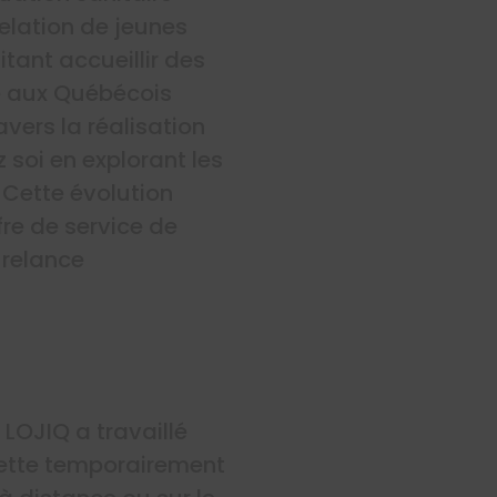
elation de jeunes
ant accueillir des
té aux Québécois
vers la réalisation
 soi en explorant les
. Cette évolution
fre de service de
 relance
LOJIQ a travaillé
ette temporairement