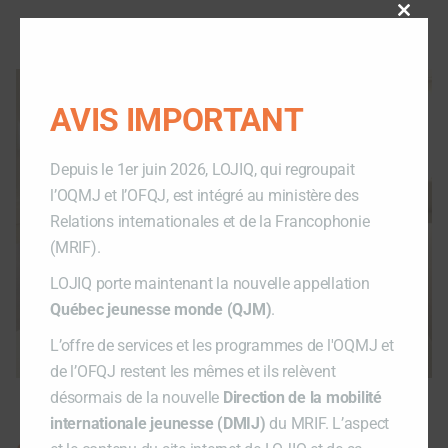
Close
this
modu
AVIS IMPORTANT
Depuis le 1er juin 2026, LOJIQ, qui regroupait
l’OQMJ et l’OFQJ, est intégré au ministère des
Relations internationales et de la Francophonie
(MRIF).
LOJIQ porte maintenant la nouvelle appellation
Québec jeunesse monde (QJM)
.
L’offre de services et les programmes de l'OQMJ et
de l’OFQJ restent les mêmes et ils relèvent
désormais de la nouvelle
Direction de la mobilité
internationale jeunesse (DMIJ)
du MRIF. L’aspect