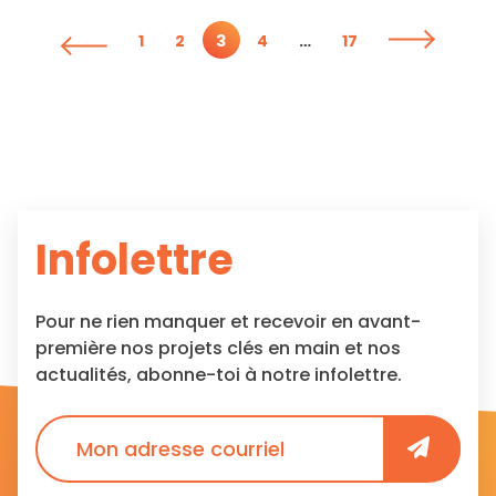
Pagination
1
2
3
4
…
17
des
publications
Infolettre
Pour ne rien manquer et recevoir en avant-
première nos projets clés en main et nos
actualités, abonne-toi à notre infolettre.