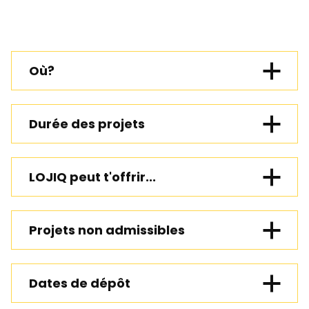
Où?
Durée des projets
LOJIQ peut t'offrir...
grille
forfaitaire
Projets non admissibles
région
éloignée
Dates de dépôt