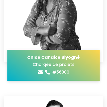
Chloé Candice Biyoghé
Chargée de projets
#56306