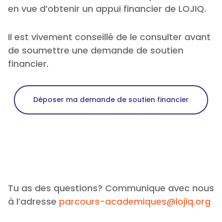
en vue d’obtenir un appui financier de LOJIQ.
Il est vivement conseillé de le consulter avant
Documents à fournir sur le portail dès
l’acceptation de ton dossier et au plus
de soumettre une demande de soutien
tard 7 jours après le début de ton projet:
financier.
Déposer ma demande de soutien financier
Document à fournir sur le portail dans un
délai de 21 jours après la réalisation de ton
projet:
Tu as des questions? Communique avec nous
à l’adresse
parcours-academiques@lojiq.org