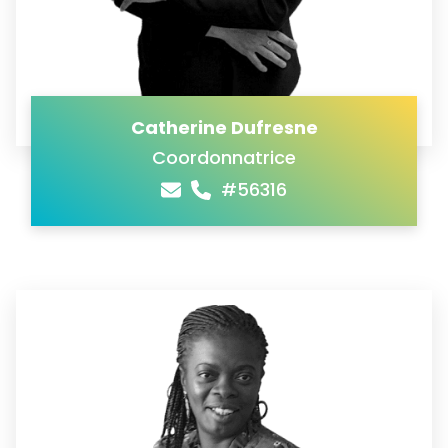
Catherine Dufresne
Coordonnatrice
#56316