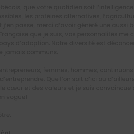
cois, que votre quotidien soit l’intelligence a
sibles, les protéines alternatives, l’agricultu
t j’en passe, merci d’avoir généré une aussi b
rançaise que je suis, vos personnalités me c
 pays d’adoption. Notre diversité est déconce
que jamais communs.
, entrepreneurs, femmes, hommes, continuons 
d’entreprendre. Que l’on soit d’ici ou d’ailleu
le cœur et des valeurs et je suis convaincue
en vogue!
tre.
réal