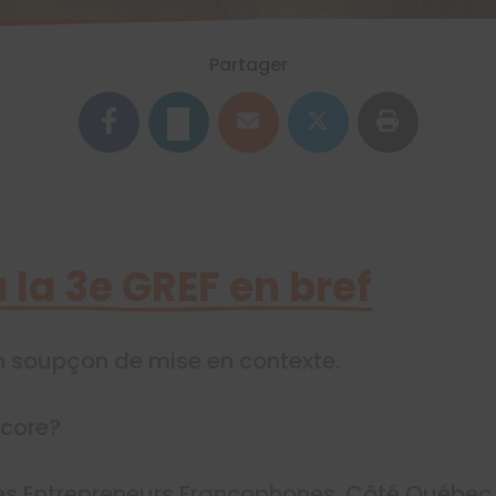
Partager
à la 3e GREF en bref
soupçon de mise en contexte.
ncore?
s Entrepreneurs Francophones. Côté Québec,