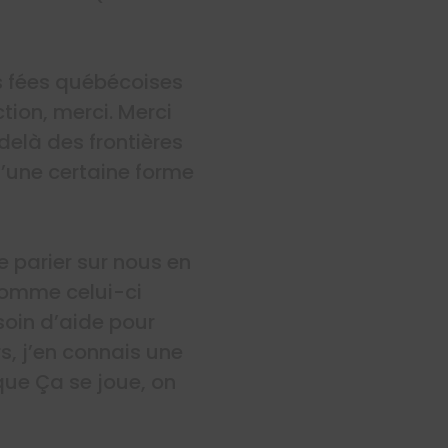
es fées québécoises
tion, merci. Merci
elà des frontières
’une certaine forme
e parier sur nous en
comme celui-ci
soin d’aide pour
s, j’en connais une
que Ça se joue, on