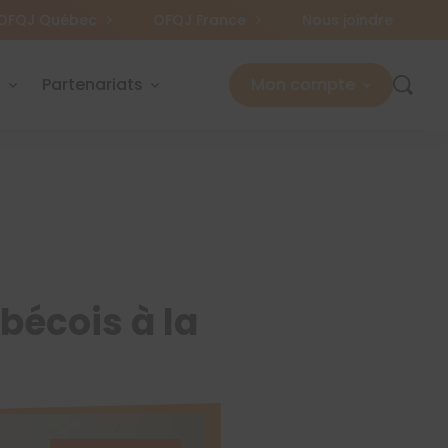
OFQJ Québec
OFQJ France
Nous joindre
s
Partenariats
Mon compte
bécois à la