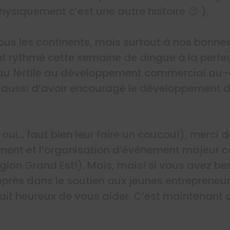
ysiquement c’est une autre histoire 😉 ).
tous les continents, mais surtout à nos bonn
t rythmé cette semaine de dingue à la perfec
eau fertile au développement commercial au-d
s aussi d’avoir encouragé le développement d
 oui… faut bien leur faire un coucou!), merci d
ment et l’organisation d’événement majeur 
gion Grand Est!). Mais, mais! si vous avez be
’après dans le soutien aux jeunes entrepreneur
rait heureux de vous aider. C’est maintenant 