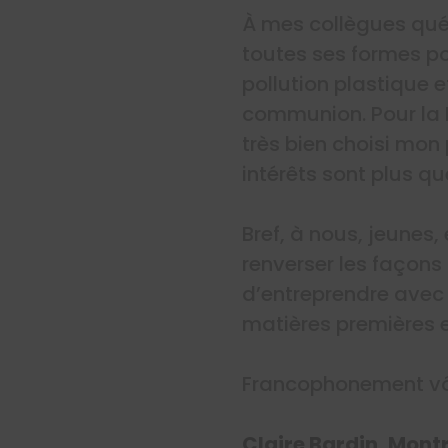
À mes collègues québé
toutes ses formes pos
pollution plastique e
communion. Pour la F
très bien choisi mon
intérêts sont plus 
Bref, à nous, jeunes
renverser les façons 
d’entreprendre avec 
matières premières 
Francophonement vô
Claire Bardin, Mont