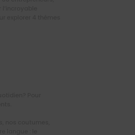
 l’incroyable
ur explorer 4 thèmes
uotidien? Pour
nts.
es, nos coutumes,
re langue : le