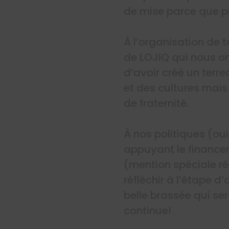
de mise parce que ph
À l’organisation de 
de LOJIQ qui nous on
d’avoir créé un terr
et des cultures mai
de fraternité.
À nos politiques (oui
appuyant le finance
(mention spéciale ré
réfléchir à l’étape d
belle brassée qui se
continue!