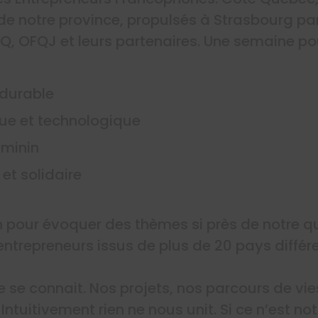
 de notre province, propulsés à Strasbourg par
Q, OFQJ et leurs partenaires. Une semaine po
durable
que et technologique
éminin
et solidaire
oin pour évoquer des thèmes si près de notre q
entrepreneurs issus de plus de 20 pays différe
ne se connait. Nos projets, nos parcours de vi
Intuitivement rien ne nous unit. Si ce n’est not