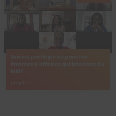
Annick participe au panel de
femmes d’affaires québécoises du
MRIF
Lire plus