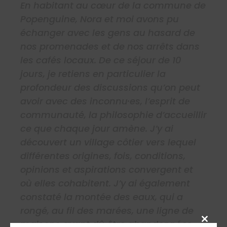
En habitant au cœur de la commune de
Popenguine, Nora et moi avons pu
échanger avec les gens au hasard de
nos promenades et de nos arrêts dans
les cafés locaux. De ce séjour de 10
jours, je retiens en particulier la
profondeur des discussions qu’on peut
avoir avec des inconnu·es, l’esprit de
communauté, la philosophie d’accueillir
ce que chaque jour amène. J’y ai
découvert un village côtier vers lequel
différentes origines, fois, conditions,
opinions et aspirations convergent et
où elles cohabitent. J’y ai également
constaté la montée des eaux, qui a
rongé, au fil des marées, une ligne de
maisons ayant dû être abandonnées.