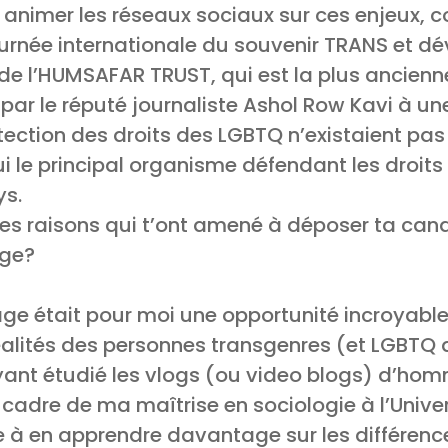
animer les réseaux sociaux sur ces enjeux, c
ournée internationale du souvenir TRANS et d
de l’HUMSAFAR TRUST, qui est la plus ancienn
par le réputé journaliste Ashol Row Kavi à u
ction des droits des LGBTQ n’existaient pas
i le principal organisme défendant les droits
ys.
 les raisons qui t’ont amené à déposer ta can
age?
ge était pour moi une opportunité incroyabl
éalités des personnes transgenres (et LGBTQ 
Ayant étudié les vlogs (ou video blogs) d’ho
cadre de ma maîtrise en sociologie à l’Univ
ée à en apprendre davantage sur les différence