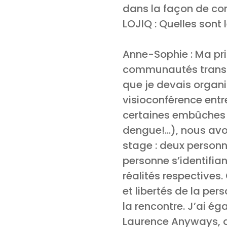
dans la façon de con
LOJIQ : Quelles sont
Anne-Sophie : Ma prin
communautés transgen
que je devais organ
visioconférence entr
certaines embûches (
dengue!…), nous avon
stage : deux personn
personne s’identifia
réalités respectives
et libertés de la pe
la rencontre. J’ai ég
Laurence Anyways, du