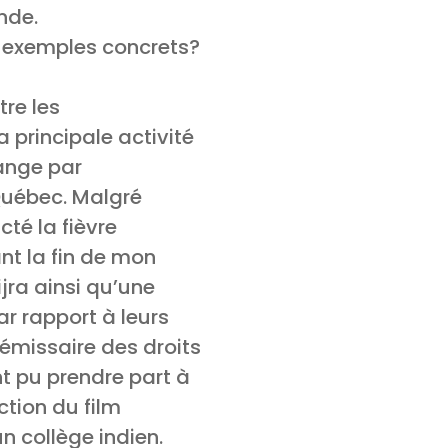
nde.
es exemples concrets?
tre les
 principale activité
ange par
Québec. Malgré
té la fièvre
nt la fin de mon
jra ainsi qu’une
r rapport à leurs
’émissaire des droits
t pu prendre part à
ction du film
 collège indien.