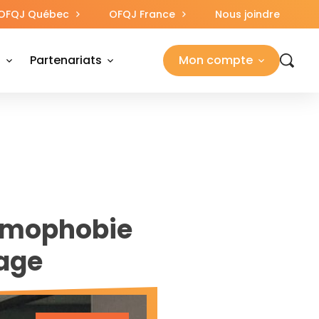
OFQJ Québec
OFQJ France
Nous joindre
s
Partenariats
Mon compte
homophobie
nage