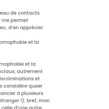
seau de contacts
Il me permet
ec, d’en apprécier
’homophobie et la
omophobie et la
sociaux; autrement
discriminations et
me considère queer
nancier à plusieurs
ranger !); bref, mon
celle d’une autre