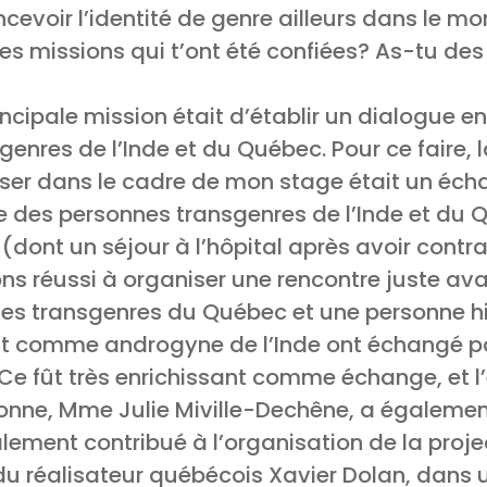
cevoir l’identité de genre ailleurs dans le mo
 les missions qui t’ont été confiées? As-tu d
cipale mission était d’établir un dialogue en
res de l’Inde et du Québec. Pour ce faire, la
iser dans le cadre de mon stage était un éch
e des personnes transgenres de l’Inde et du 
dont un séjour à l’hôpital après avoir contrac
s réussi à organiser une rencontre juste ava
es transgenres du Québec et une personne hi
nt comme androgyne de l’Inde ont échangé pa
. Ce fût très enrichissant comme échange, et l
rsonne, Mme Julie Miville-Dechêne, a égalemen
alement contribué à l’organisation de la proje
 réalisateur québécois Xavier Dolan, dans un