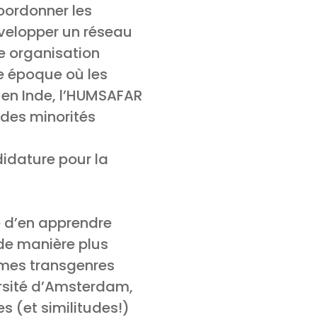
oordonner les
évelopper un réseau
e organisation
ne époque où les
 en Inde, l’HUMSAFAR
 des minorités
didature pour la
e d’en apprendre
de manière plus
mmes transgenres
ersité d’Amsterdam,
s (et similitudes!)