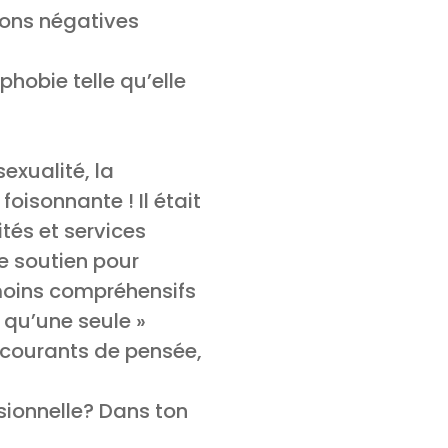
ions négatives
phobie telle qu’elle
exualité, la
oisonnante ! Il était
ités et services
e soutien pour
moins compréhensifs
« qu’une seule »
t courants de pensée,
sionnelle? Dans ton