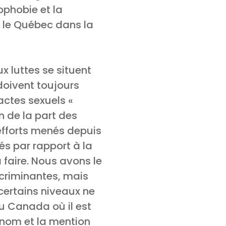
ophobie et la
et le Québec dans la
x luttes se situent
doivent toujours
 actes sexuels «
on de la part des
efforts menés depuis
és par rapport à la
faire. Nous avons le
scriminantes, mais
certains niveaux ne
u Canada où il est
énom et la mention