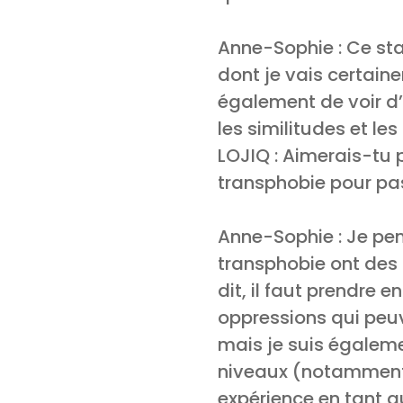
Anne-Sophie : Ce st
dont je vais certain
également de voir d’
les similitudes et le
LOJIQ : Aimerais-tu p
transphobie pour p
Anne-Sophie : Je pen
transphobie ont des 
dit, il faut prendre 
oppressions qui peuv
mais je suis égalemen
niveaux (notamment m
expérience en tant q