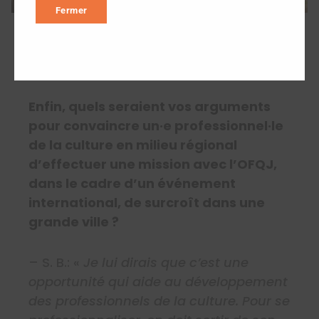
Fermer
BIS de Nantes 2024 | Rencontres des jeunes
professionnels du spectacle | Crédit OFQJ France
Enfin, quels seraient vos arguments
pour convaincre un·e professionnel·le
de la culture en milieu régional
d’effectuer une mission avec l’OFQJ,
dans le cadre d’un événement
international, de surcroît dans une
grande ville ?
– S. B.: «
Je lui dirais que c’est une
opportunité qui aide au développement
des professionnels de la culture. Pour se