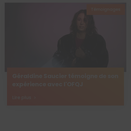
Témoignages
Géraldine Saucier témoigne de son
expérience avec l'OFQJ
Lire plus