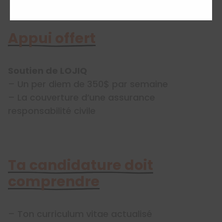
Appui offert
Soutien de LOJIQ
– Un per diem de 350$ par semaine
– La couverture d’une assurance
responsabilité civile
Ta candidature doit
comprendre
– Ton curriculum vitae actualisé