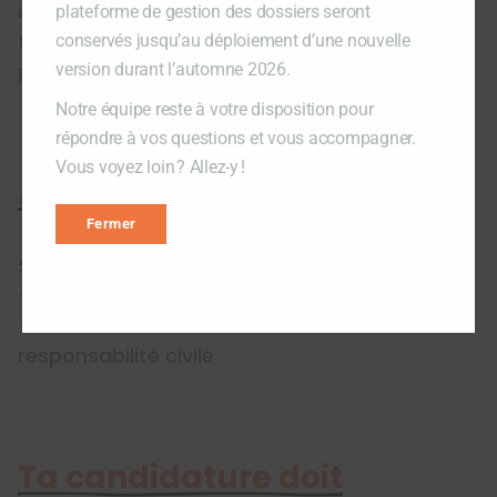
engagés dans une démarche de mobilité et
plateforme de gestion des dossiers seront
t’offre
des avantages
négociés auprès de
conservés jusqu’au déploiement d’une nouvelle
partenaires.
version durant l’automne 2026.
Notre équipe reste à votre disposition pour
répondre à vos questions et vous accompagner.
Vous voyez loin ? Allez-y !
Appui offert
Fermer
Soutien de LOJIQ
– Un per diem de 350$ par semaine
– La couverture d’une assurance
responsabilité civile
Ta candidature doit