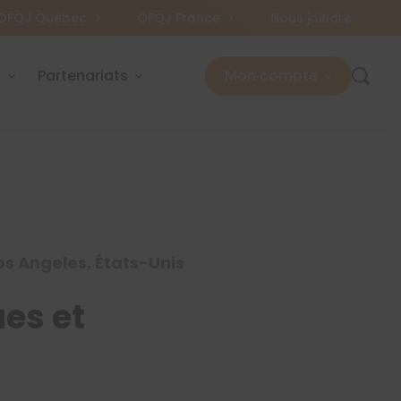
OFQJ Québec
OFQJ France
Nous joindre
s
Partenariats
Mon compte
os Angeles, États-Unis
ues et