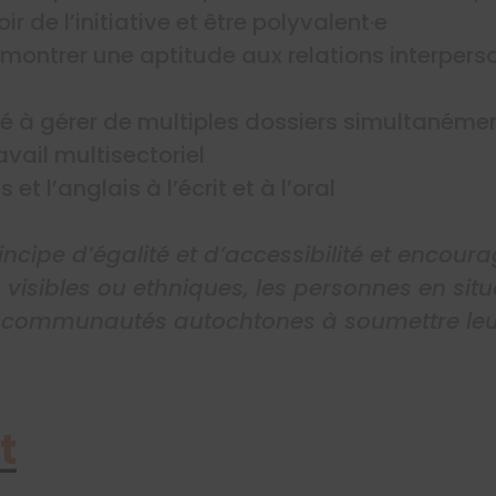
r de l’initiative et être polyvalent·e
émontrer une aptitude aux relations interpers
té à gérer de multiples dossiers simultanéme
vail multisectoriel
 et l’anglais à l’écrit et à l’oral
incipe d’égalité et d’accessibilité et encour
 visibles ou ethniques, les personnes en si
 communautés autochtones à soumettre leu
t