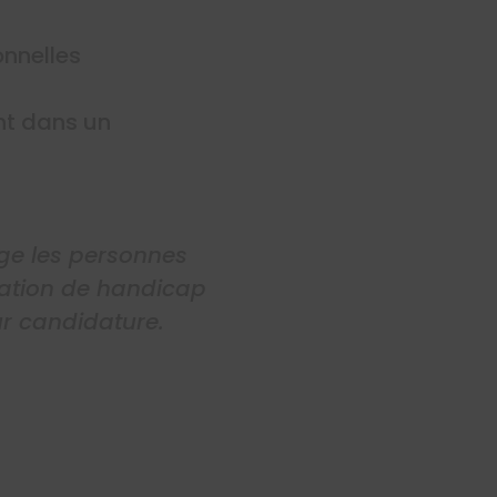
onnelles
nt dans un
age les personnes
tuation de handicap
r candidature.