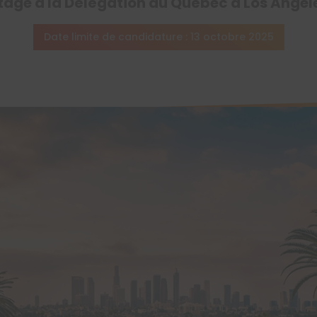
tage à la Délégation du Québec à Los Angel
Date limite de candidature : 13 octobre 2025