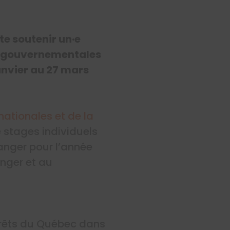
te soutenir un·e
 et gouvernementales
anvier au 27 mars
rnationales et de la
 stages individuels
ranger pour l’année
nger et au
érêts du Québec dans