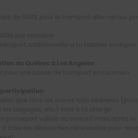
ire de 500$ pour le transport aller-retour po
 800$ par semaine
ransport additionnelle si tu habites en régio
ation du Québec à Los Angeles
l pour une passe de transport en commun
 participation
 ainsi que tous les autres frais inhérents (pas
r les bagages, etc.) sont à ta charge
n passeport valide au moins 6 mois après la 
 à faire les démarches nécessaires pour remp
épart