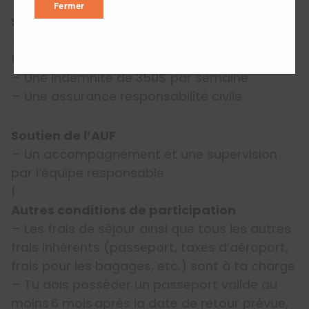
Fermer
Soutien de LOJIQ et l’AUF
– Un montant forfaitaire de 950$ pour le
transport aller-retour
– Une indemnité de 350$ par semaine
– Une assurance responsabilité civile
Soutien de l’AUF
– Un accompagnement et une supervision
par l’équipe responsable
|
Autres conditions de participation
– Les frais de séjour ainsi que tous les autres
frais inhérents (passeport, taxes d’aéroport,
frais pour les bagages, etc.) sont à ta charge
– Tu dois posséder un passeport valide au
moins 6 mois après la date de retour prévue,