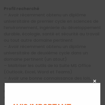
Profil recherché
– Avoir récemment obtenu un diplôme
universitaire de premier cycle en sciences de
l’environnement, ingénierie du développement
durable, écologie, santé et sécurité au travail
ou tout autre domaine pertinent
– Avoir récemment obtenu un diplôme
universitaire de deuxième cycle dans un
domaine pertinent (un atout)
– Maîtriser les outils de la Suite MS Office
(Outlook, Excel, Word et Teams)
– Avoir une bonne connaissance des lois,
réglementations et normes
Close
this
environnementales pertinentes en matière de
modu
développement durable
– Être au fait des principes de durabilité, des