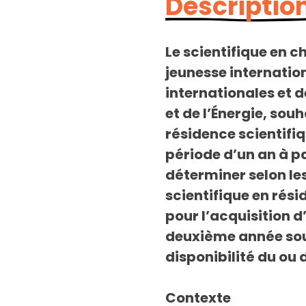
Description
Le scientifique en c
jeunesse internatio
internationales et d
et de l’Énergie, sou
résidence scientifi
période d’un an à p
déterminer selon les
scientifique en rési
pour l’acquisition d
deuxième année sous
disponibilité du ou 
Contexte