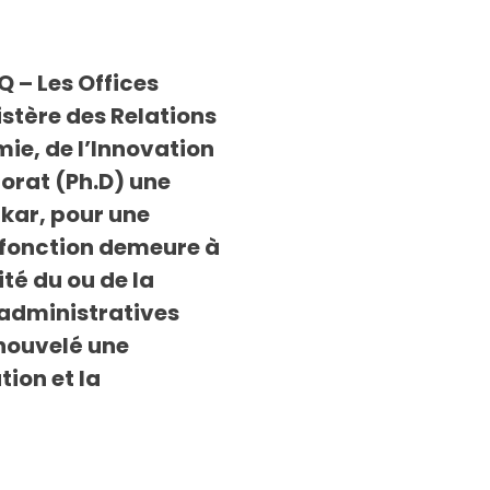
Q – Les Offices
stère des Relations
mie, de l’Innovation
torat (Ph.D) une
kar, pour une
n fonction demeure à
ité du ou de la
s administratives
enouvelé une
ion et la