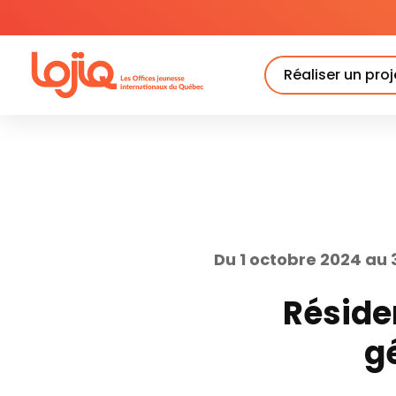
Skip
to
content
Réaliser un proj
Du 1 octobre 2024 au
Réside
g