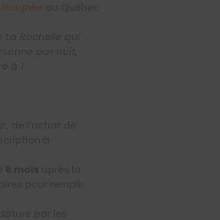
 éloignée
au Québec
 La Rochelle qui
rsonne par nuit,
e à 1
r, de l’achat de
scription à
ns
6 mois
après la
ires pour remplir
dature par les