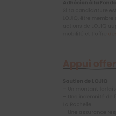
Adhésion à la Fond
Si ta candidature es
LOJIQ, être membre d
actions de LOJIQ a
mobilité et t’offre
de
Appui offer
Soutien de LOJIQ
– Un montant forfaita
– Une indemnité de 5
La Rochelle
– Une assurance resp