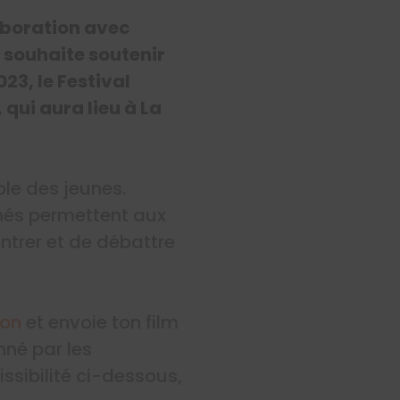
aboration avec
 souhaite soutenir
23, le Festival
qui aura lieu à La
le des jeunes.
nnés permettent aux
ontrer et de débattre
ion
et envoie ton film
onné par les
ssibilité ci-dessous,