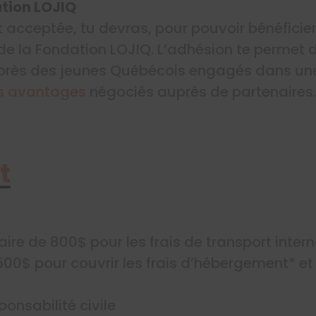
ation LOJIQ
t acceptée, tu devras, pour pouvoir bénéficie
e la Fondation LOJIQ. L’adhésion te permet d
uprès des jeunes Québécois engagés dans u
s avantages
négociés auprès de partenaires.
t
ire de 800$ pour les frais de transport inter
00$ pour couvrir les frais d’hébergement* et
onsabilité civile