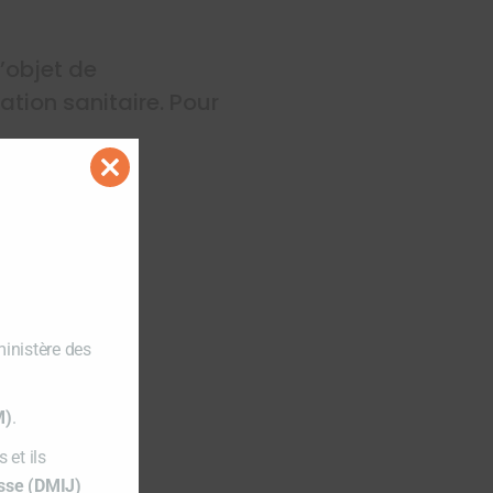
l’objet de
ation sanitaire. Pour
Close
tention
this
module
ministère des
M)
.
 et ils
esse (DMIJ)