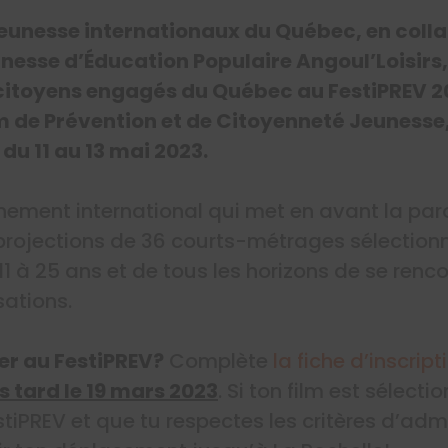
 jeunesse internationaux du Québec, en coll
unesse d’Éducation Populaire Angoul’Loisirs,
 citoyens engagés du Québec au FestiPREV 20
m de Prévention et de Citoyenneté Jeunesse, 
 du 11 au 13 mai 2023.
ement international qui met en avant la paro
 projections de 36 courts-métrages sélectio
1 à 25 ans et de tous les horizons de se renc
sations.
er au FestiPREV?
Complète
la fiche d’inscript
s tard le 19 mars 2023
. Si ton film est sélecti
tiPREV et que tu respectes les critères d’admi