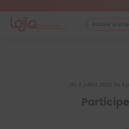
Skip
to
content
Réaliser un proj
Du 4 juillet 2022 au 6 j
Particip