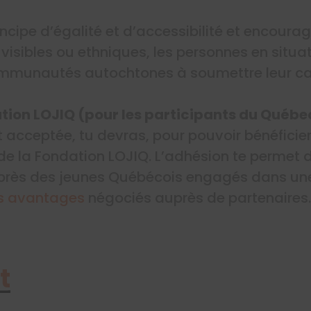
incipe d’égalité et d’accessibilité et encoura
 visibles ou ethniques, les personnes en situ
mmunautés autochtones à soumettre leur ca
tion LOJIQ (pour les participants du Québ
t acceptée, tu devras, pour pouvoir bénéficie
e la Fondation LOJIQ. L’adhésion te permet d
uprès des jeunes Québécois engagés dans u
s avantages
négociés auprès de partenaires.
t