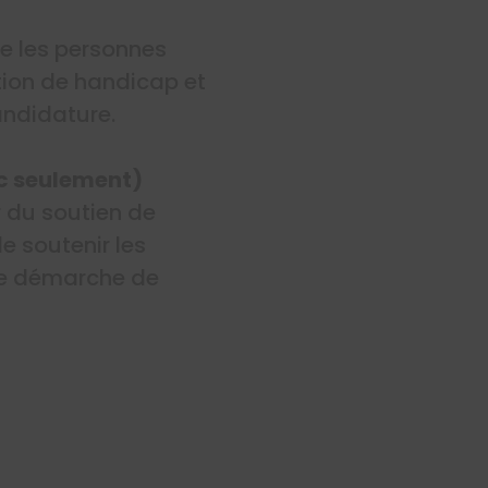
ge les personnes
ation de handicap et
ndidature.
ec seulement)
r du soutien de
e soutenir les
ne démarche de