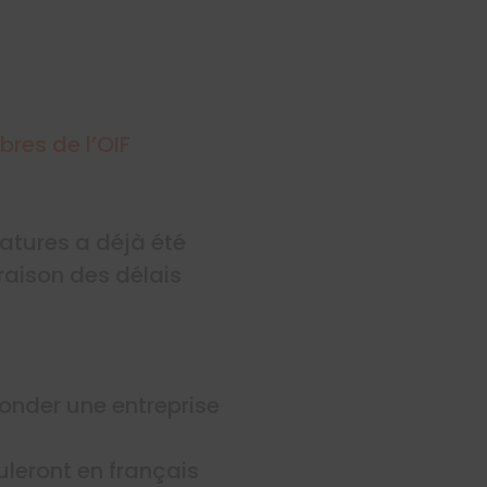
res de l’OIF
atures a déjà été
raison des délais
fonder une entreprise
uleront en français