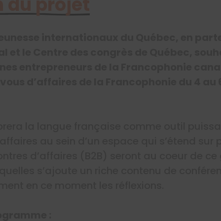
 du projet
 jeunesse internationaux du Québec, en part
 et le Centre des congrès de Québec, souhai
unes entrepreneurs de la Francophonie canad
ous d’affaires de la Francophonie du 4 au 6 
brera la langue française comme outil puissa
faires au sein d’un espace qui s’étend sur p
ontres d’affaires (B2B) seront au coeur de ce
elles s’ajoute un riche contenu de conféren
ment en ce moment les réflexions.
ogramme :