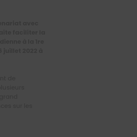
enariat avec
te faciliter la
ienne à la 1re
juillet 2022 à
nt de
lusieurs
 grand
ces sur les