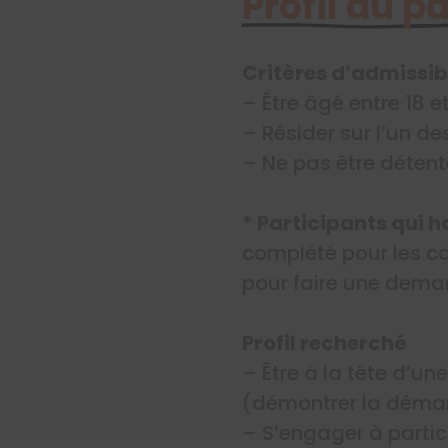
Profil du p
Critères d’admissibi
– Être âgé entre 18 e
– Résider sur l’un de
– Ne pas être déten
* Participants qui h
complété pour les ca
pour faire une dema
Profil recherché
– Être à la tête d’un
(démontrer la démar
– S’engager à partic