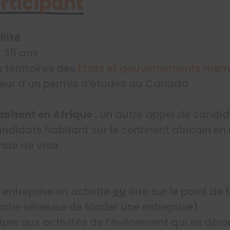
articipant
lité
t 35 ans
s territoires des
États et gouvernements memb
teur d’un permis d’études au Canada
abitent en Afrique :
Un autre appel de candid
ndidats habitant sur le continent africain en 
nde de visa.
e entreprise en activité
ou
être sur le point de 
che sérieuse de fonder une entreprise)
iper aux activités de l’évènement qui se déro