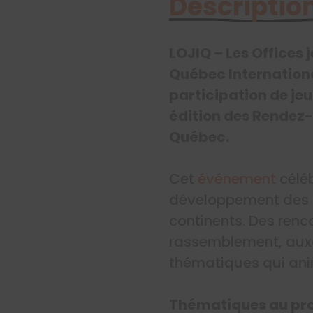
Description
LOJIQ – Les Offices
Québec International
participation de je
édition des Rendez-v
Québec.
Cet
événement
célé
développement des af
continents. Des renc
rassemblement, auxqu
thématiques qui ani
Thématiques au pr