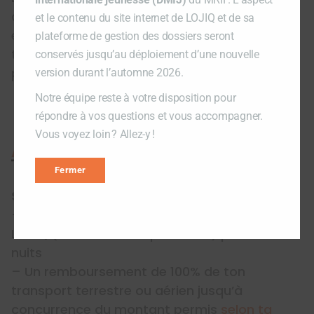
de LOJIQ auprès des jeunes Québécois
et le contenu du site internet de LOJIQ et de sa
engagés dans une démarche de mobilité et
plateforme de gestion des dossiers seront
t’offre
des avantages
négociés auprès de
conservés jusqu’au déploiement d’une nouvelle
partenaires.
version durant l’automne 2026.
Notre équipe reste à votre disposition pour
répondre à vos questions et vous accompagner.
Vous voyez loin ? Allez-y !
Appui offert
Fermer
Soutien de LOJIQ
– Une prise en charge de l’hébergement par
LOJIQ (réservation et paiement) pour les 4
nuits
– Un remboursement de 100% de ton
transport terrestre ou aérien jusqu’à
concurrence du montant permis
selon ta