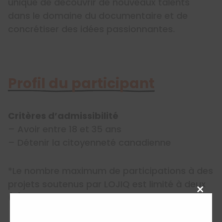
unique de découvrir de nouveaux talents
dans le domaine du documentaire et de
concrétiser des idées passionnantes.
Profil du participant
Critères d’admissibilité
– Avoir entre 18 et 35 ans
– Détenir la citoyenneté canadienne
*Le nombre maximum de participations à des
projets soutenus par LOJIQ est limité à deux
(2).
Close
this
modu