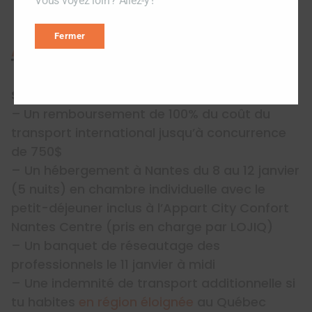
Vous voyez loin ? Allez-y !
Fermer
Appui offert
Soutien de LOJIQ
–
Un remboursement de 100% du coût du
transport international jusqu’à concurrence
de 750$
– Un hébergement à Nantes du 8 au 12 janvier
(5 nuits) en chambre individuelle avec le
petit-déjeuner inclus à l’Appart City Confort
Nantes Centre (pris en charge par LOJIQ)
– Un banquet de réseautage des
professionnels le 11 janvier à midi
– Une indemnité de transport additionnelle si
tu habites
en région éloignée
au Québec