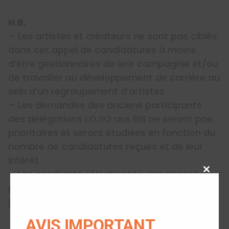
N.B.
– Les artistes et créateurs ne sont pas ciblés
dans cet appel de candidatures à moins
d’être gestionnaires de leur compagnie et/ou
de travailler au développement de carrière au
sein d’un regroupement d’artistes
– Les demandes des anciens participants
des délégations LOJIQ aux BIS ne seront pas
prioritaires et seront étudiées en fonction du
nombre de candidatures reçues et de leur
intérêt
– Les candidats sélectionnés s’engagent à
Close
participer activement aux Rencontres des
this
jeunes professionnels
modu
AVIS IMPORTANT