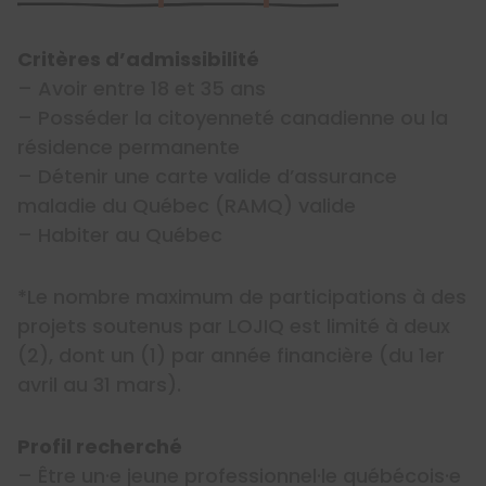
Critères d’admissibilité
– Avoir entre 18 et 35 ans
– Posséder la citoyenneté canadienne ou la
résidence permanente
– Détenir une carte valide d’assurance
maladie du Québec (RAMQ) valide
– Habiter au Québec
*Le nombre maximum de participations à des
projets soutenus par LOJIQ est limité à deux
(2), dont un (1) par année financière (du 1er
avril au 31 mars).
Profil recherché
– Être un·e jeune professionnel·le québécois·e