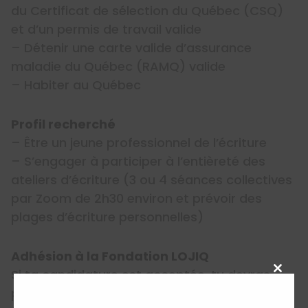
du Certificat de sélection du Québec (CSQ)
et d’un permis de travail valide
– Détenir une carte valide d’assurance
maladie du Québec (RAMQ) valide
– Habiter au Québec
Profil recherché
– Être un jeune professionnel de l’écriture
– S’engager à participer à l’entièreté des
ateliers d’écriture (3 ou 4 séances collectives
par Zoom de 2h30 environ et prévoir des
plages d’écriture personnelles)
Adhésion à la Fondation LOJIQ
Si ta candidature est acceptée, tu devras,
Close
pour pouvoir bénéficier du soutien de LOJIQ,
this