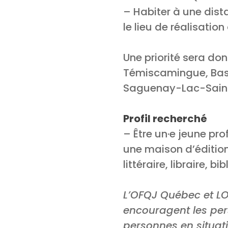
– Habiter à une dist
le lieu de réalisation
Une priorité sera do
Témiscamingue, Bas
Saguenay-Lac-Saint
Profil recherché
– Être un·e jeune pro
une maison d’édition
littéraire, libraire, bi
L’OFQJ Québec et LOJ
encouragent les pers
personnes en situa