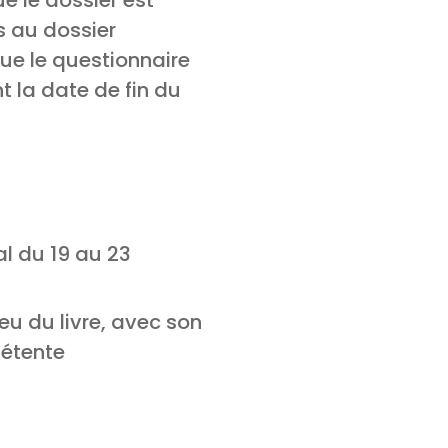
e le dossier est
s au dossier
que le questionnaire
t la date de fin du
al du 19 au 23
eu du livre, avec son
détente