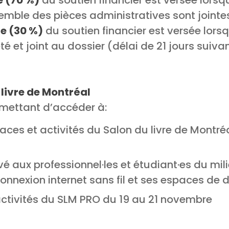
e (70 %)
du soutien financier est versée lorsqu
emble des pièces administratives sont jointe
e (30 %)
du soutien financier est versée lors
é et joint au dossier (délai de 21 jours suivan
 livre de Montréal
mettant d’accéder à:
ces et activités du Salon du livre de Montré
vé aux professionnel·les et étudiant·es du mili
onnexion internet sans fil et ses espaces de 
activités du SLM PRO du 19 au 21 novembre