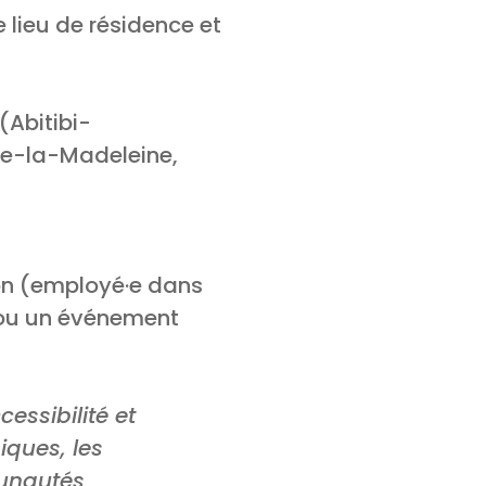
 lieu de résidence et
(Abitibi-
de-la-Madeleine,
tion (employé·e dans
n ou un événement
essibilité et
iques, les
unautés