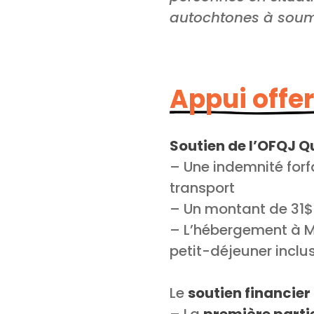
autochtones à soume
Appui offer
Soutien de l’OFQJ 
– Une indemnité forfa
transport
– Un montant de 31$
– L’hébergement à M
petit-déjeuner inclu
Le
soutien financier