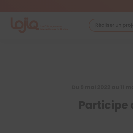
Skip
to
content
Réaliser un proj
Du 9 mai 2022 au 11 m
Participe