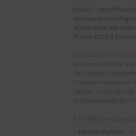
LOJIQ – Les Offices
Groupe Export Agroa
du secteur agroalim
11 mai 2022 à Toront
Le
Restaurants Can
les propriétaires, ex
des alcools canadie
transformatrices et d
rendez-vous afin de 
professionnels du Ca
2 forfaits sont possib
Forfait Visiteur
: A