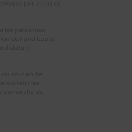
prévues par LOJIQ et
ge les personnes
ation de handicap et
andidature
r du soutien de
e soutenir les
ne démarche de