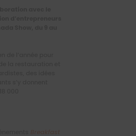
aboration avec le
tion d’entrepreneurs
nada Show, du 9 au
n de l’année pour
 de la restauration et
rdistes, des idées
sants s’y donnent
 18 000
événements
Breakfast