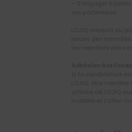
– S’engager à partic
ses partenaires
LOJIQ souscrit au pr
issues des minorités
les membres des co
Adhésion à la Fond
Si ta candidature es
LOJIQ, être membre d
actions de LOJIQ a
mobilité et t’offre
de