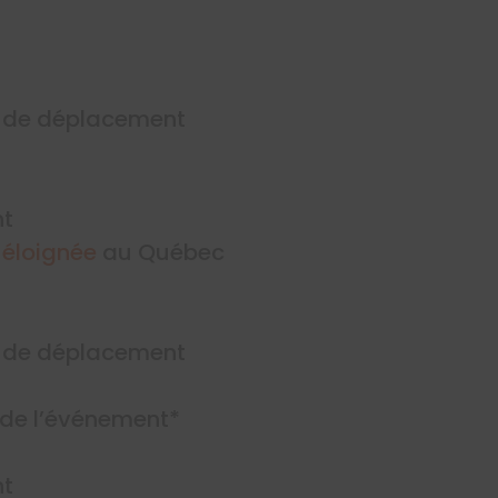
is de déplacement
nt
 éloignée
au Québec
is de déplacement
 de l’événement*
nt