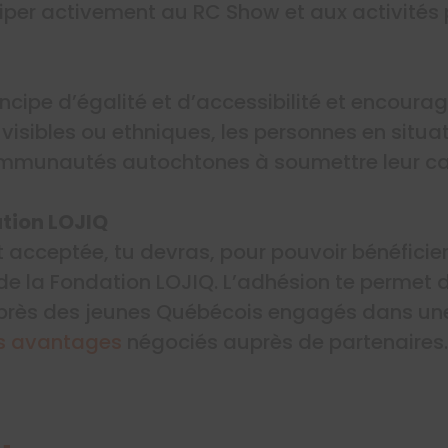
iper activement au RC Show et aux activités 
incipe d’égalité et d’accessibilité et encoura
 visibles ou ethniques, les personnes en situ
mmunautés autochtones à soumettre leur c
ation LOJIQ
t acceptée, tu devras, pour pouvoir bénéficie
e la Fondation LOJIQ. L’adhésion te permet d
uprès des jeunes Québécois engagés dans u
s avantages
négociés auprès de partenaires.