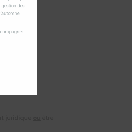
e gestion des
 l’automne
accompagner.
anent
MQ)
ut juridique
ou
être