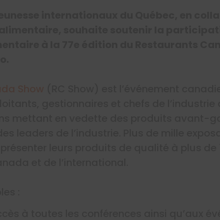
 jeunesse internationaux du Québec, en coll
limentaire, souhaite soutenir la participa
entaire à la 77e édition du Restaurants Ca
o.
ada Show
(RC Show) est l’événement canadie
ploitants, gestionnaires et chefs de l’industrie
ns mettant en vedette des produits avant-ga
es leaders de l’industrie. Plus de mille expo
présenter leurs produits de qualité à plus de
nada et de l’international.
les :
ccès à toutes les conférences ainsi qu’aux 