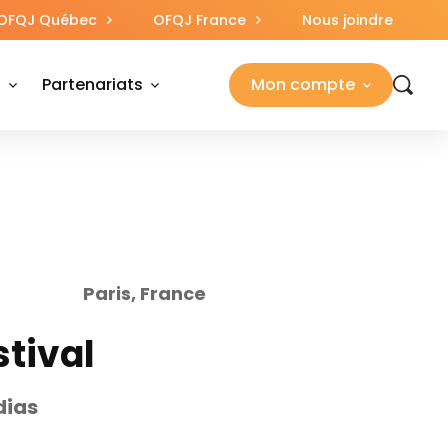
OFQJ Québec
OFQJ France
Nous joindre
s
Partenariats
Mon compte
Paris, France
stival
dias