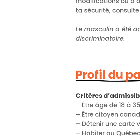
modifications ou d’an
ta sécurité, consult
Le masculin a été ad
discriminatoire.
Profil du p
Critères d’admissibi
– Être âgé de 18 à 3
– Être citoyen cana
– Détenir une carte
– Habiter au Québe