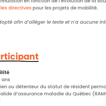
nulation en fonction de l’évolution de la situ
e
les directives
pour les projets de mobilité.
opté afin d’alléger le texte et n’a aucune in
articipant
lité
5 ans
dien ou détenteur du statut de résident perm
 valide d’assurance maladie du Québec (RA
c