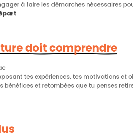
ngager à faire les démarches nécessaires pou
départ
ture doit comprendre
ae
xposant tes expériences, tes motivations et ob
es bénéfices et retombées que tu penses retir
lus