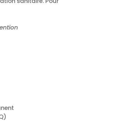
ation sanitaire. Pour
tention
anent
MQ)