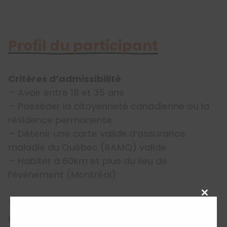
Profil du participant
Critères d’admissibilité
– Avoir entre 18 et 35 ans
– Posséder la citoyenneté canadienne ou la
résidence permanente
– Détenir une carte valide d’assurance
maladie du Québec (RAMQ) valide
– Habiter à 60km et plus du lieu de
l’événement (Montréal)
Close
*Le nombre maximum de participations à des
this
projets soutenus par LOJIQ est limité à deux
modu