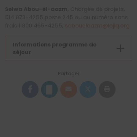
Selwa Abou-el-aazm
, Chargée de projets,
514 873-4255 poste 245 ou au numéro sans
frais 1 800 465-4255,
sabouelaazm@lojiq.org
Informations programme de
séjour
Mardi 27 janvier
Partager
Mercredi 28 janvier
dimanche 1er février
Lundi 2 février