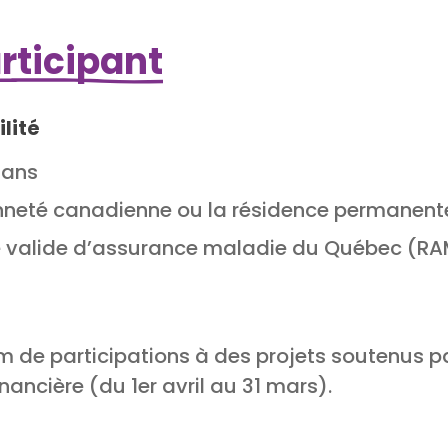
articipant
lité
 ans
nneté canadienne ou la résidence permanent
e valide d’assurance maladie du Québec (RA
de participations à des projets soutenus par
inancière (du 1er avril au 31 mars).