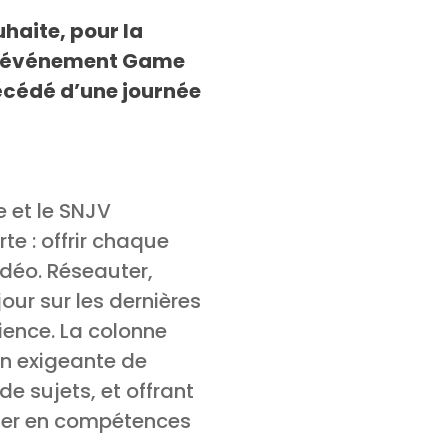
haite, pour la
à l’événement Game
précédé d’une journée
le et le SNJV
e : offrir chaque
déo. Réseauter,
jour sur les dernières
rience. La colonne
n exigeante de
de sujets, et offrant
nter en compétences