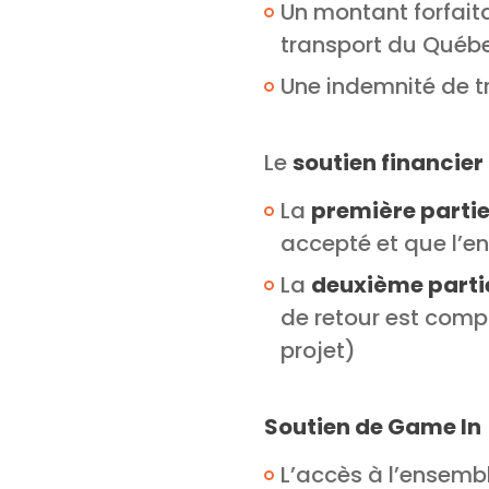
Un montant forfaita
transport du Québec
Une indemnité de t
Le
soutien financier
La
première partie
accepté et que l’e
La
deuxième parti
de retour est compl
projet)
Soutien de Game In
L’accès à l’ensemb