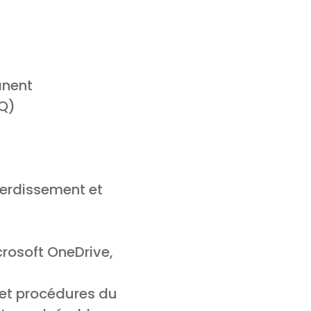
anent
MQ)
verdissement et
crosoft OneDrive,
 et procédures du