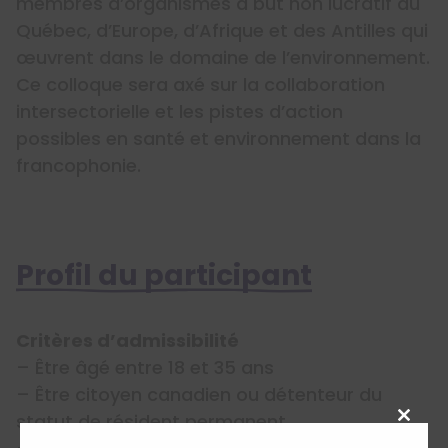
membres d’organismes à but non lucratif du
Québec, d’Europe, d’Afrique et des Antilles qui
œuvrent dans le domaine de l’environnement.
Ce colloque sera axé sur la collaboration
intersectorielle et les pistes d’action
possibles en santé et environnement dans la
francophonie.
Profil du participant
Critères d’admissibilité
– Être âgé entre 18 et 35 ans
– Être citoyen canadien ou détenteur du
statut de résident permanent
Close