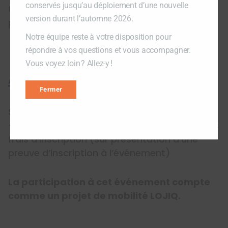
conservés jusqu’au déploiement d’une nouvelle
t’offre
des avantages
négociés auprès de
version durant l’automne 2026.
partenaires.
Notre équipe reste à votre disposition pour
répondre à vos questions et vous accompagner.
Vous voyez loin ? Allez-y !
Appui offert
Fermer
Soutien de LOJIQ
– Montant forfaitaire de 200$ pour couvrir les
frais d’inscription (sur présentation d’une
preuve d’inscription à l’événement)
La participation à cet événement compte
comme un projet de mobilité LOJIQ.