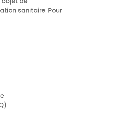
l’objet de
ation sanitaire. Pour
te
MQ)