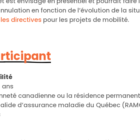
t est envisagé en présentiel et pourrait faire 
nulation en fonction de l’évolution de la situ
e
les directives
pour les projets de mobilité.
articipant
lité
5 ans
enneté canadienne ou la résidence permanen
 valide d’assurance maladie du Québec (RA
c