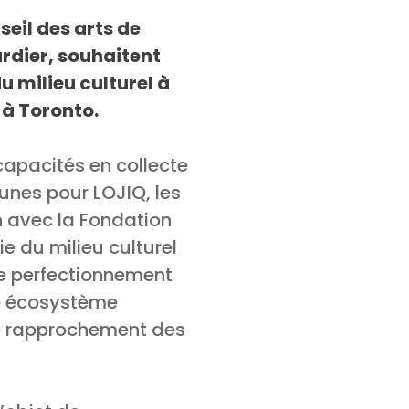
seil des arts de
rdier, souhaitent
u milieu culturel à
 à Toronto.
capacités en collecte
eunes pour LOJIQ, les
n avec la Fondation
e du milieu culturel
de perfectionnement
re écosystème
 le rapprochement des