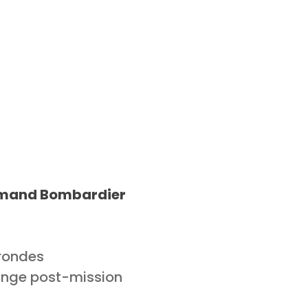
 Armand Bombardier
 rondes
change post-mission