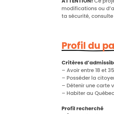
​​​​​​ATTENTION!
Ce proje
modifications ou d’an
ta sécurité, consult
Profil du p
Critères d’admissibi
– Avoir entre 18 et 3
– Posséder la citoy
– Détenir une carte
– Habiter au Québe
Profil recherché