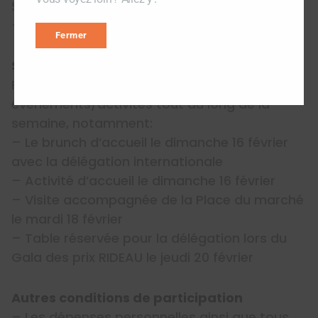
$)
– 5 nuitées en chambre double
Fermer
Soutien de RIDEAU
Facilitation lors de divers
événements/activités tout au long de la
semaine, notamment:
– Le brunch d’accueil le dimanche 16 février
avec la délégation internationale
– Activité d’accueil le dimanche 16 février
– Visite accompagnée de la Place du marché
le mardi 18 février
– Table réservée pour la délégation lors du
Gala des prix RIDEAU le jeudi 20 février
Autres conditions de participation
– Les dépenses personnelles ainsi que tous