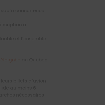
usqu’à concurrence
incription à
double et l’ensemble
 éloignée
au Québec
leurs billets d’avion
alide au moins
6
marches nécessaires