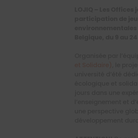
LOJIQ – Les Offices
participation de je
environnementales e
Belgique, du 9 au 24 
Organisée par l’équ
et Solidaire)
, le pro
université d’été dédi
écologique et solida
jours dans une expéri
l’enseignement et d
une perspective glob
développement durab