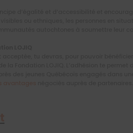
incipe d’égalité et d’accessibilité et encoura
 visibles ou ethniques, les personnes en situ
mmunautés autochtones à soumettre leur ca
ation LOJIQ
t acceptée, tu devras, pour pouvoir bénéficie
e la Fondation LOJIQ. L’adhésion te permet d
uprès des jeunes Québécois engagés dans u
s avantages
négociés auprès de partenaires.
t