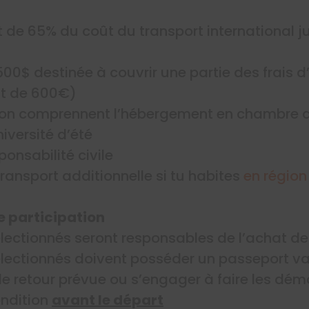
de 65% du coût du transport international j
00$ destinée à couvrir une partie des frais d’
ût de 600€)
ption comprennent l’hébergement en chambre 
iversité d’été
onsabilité civile
ransport additionnelle si tu habites
en région
e participation
lectionnés seront responsables de l’achat de 
sélectionnés doivent posséder un passeport v
e retour prévue ou s’engager à faire les dé
ondition
avant le départ