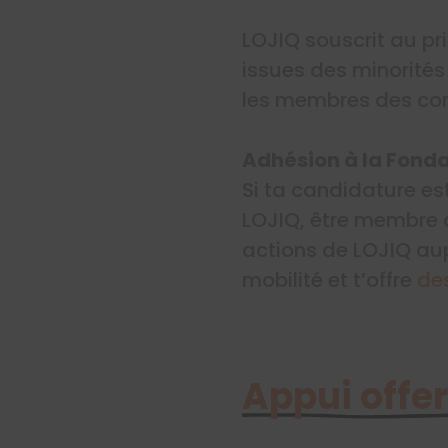
LOJIQ souscrit au pr
issues des minorités
les membres des co
Adhésion à la Fond
Si ta candidature es
LOJIQ, être membre d
actions de LOJIQ a
mobilité et t’offre
de
Appui offer