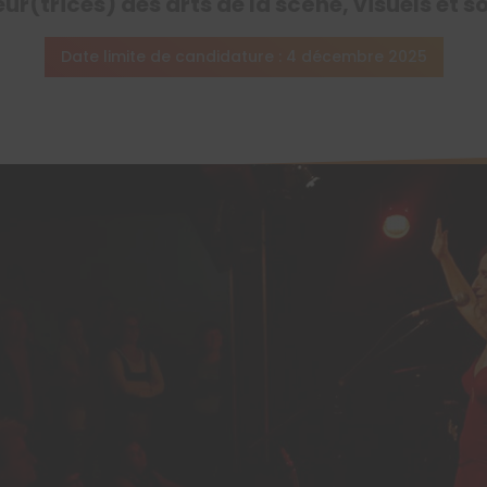
eur(trices) des arts de la scène, visuels et
Date limite de candidature : 4 décembre 2025