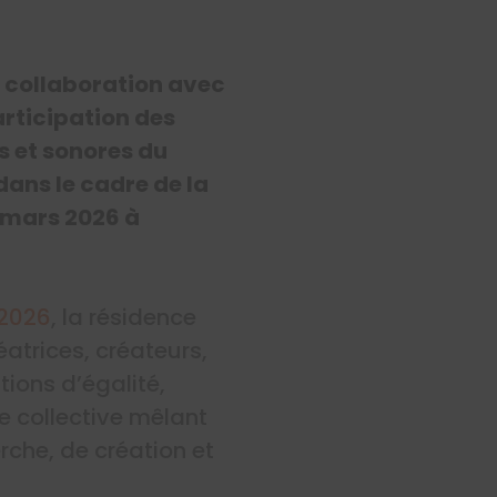
n collaboration avec
articipation des
ls et sonores du
dans le cadre de la
6 mars 2026 à
 2026
, la résidence
éatrices, créateurs,
tions d’égalité,
re collective mêlant
rche, de création et