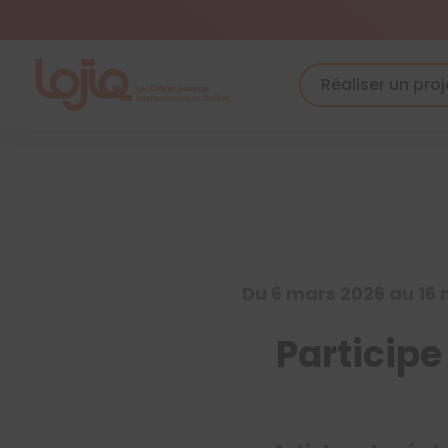
Skip
to
content
Réaliser un proj
Du 6 mars 2026 au 16
Participe