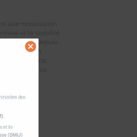
st une association
nine et la visibilité
lle organise depuis
ie, qui met en
Close
this
des projections,
module
le tiers-lieu La
ministère des
M)
.
 et ils
esse (DMIJ)