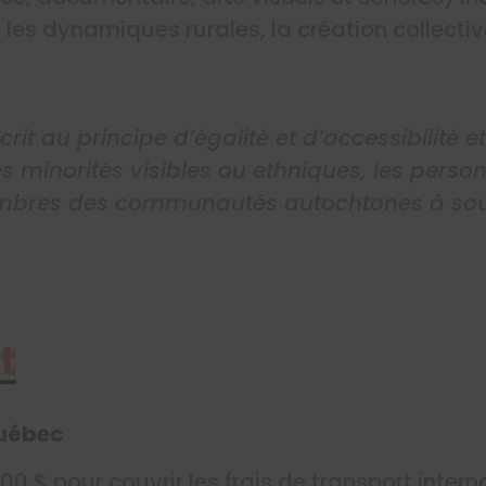
les dynamiques rurales, la création collectiv
it au principe d’égalité et d’accessibilité 
 minorités visibles ou ethniques, les person
mbres des communautés autochtones à sou
t
Québec
0 $ pour couvrir les frais de transport intern