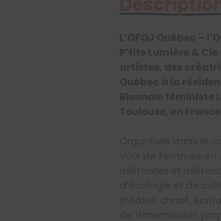
Description
L’OFQJ Québec – l’O
P’tite Lumière & Cie
artistes, des créatr
Québec à la réside
Biennale féministe L
Toulouse, en France
Organisée dans le c
Voix de Femmes en R
militantes et milita
d’écologie et de cult
théâtre, chant, écri
de transmission propi