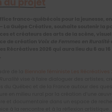
 du projet
ffice franco-québécois pour la jeunesse, e
 – La Guêpe Créative, souhaite soutenir la p
ices et créateurs des arts de la scène, visue
nce de création
Voix de Femmes en Ruralité
es Récréatives 2026 qui aura lieu du 6 au 1
.
adre de la
Biennale féministe Les Récréatives
uralité
vise à faire dialoguer des artistes, cr
nts du Québec et de la France autour des ques
ure en milieu rural par la création d’une œuv
ture et documentaire dans un espace de reche
ce à la rencontre et à la réflexion artistique.