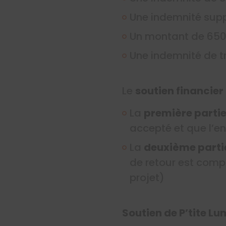
Une indemnité supp
Un montant de 650 
Une indemnité de tr
Le
soutien financier
La
première partie
accepté et que l’e
La
deuxième parti
de retour est compl
projet)
Soutien de P’tite Lu