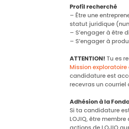
Profil recherché
– Être une entreprene
statut juridique (nu
– S’engager à être d
– S’engager à produi
ATTENTION!
Tu es re
Mission exploratoire
candidature est acce
recevras un courriel 
Adhésion à la Fond
Si ta candidature es
LOJIQ, être membre d
actions de LOJIQ a