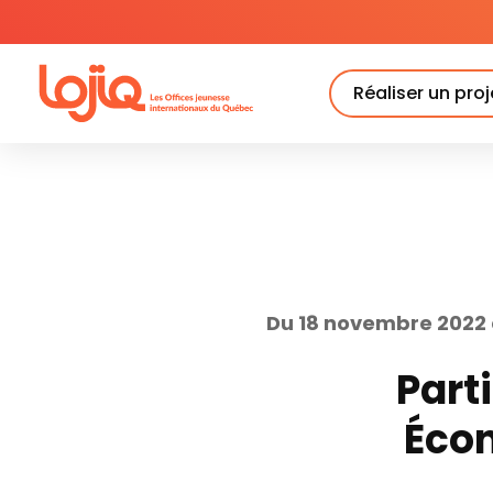
Skip
to
content
Réaliser un proj
Du 18 novembre 2022
Part
Écon