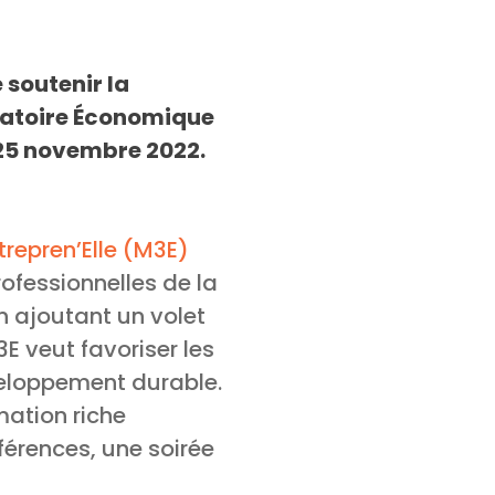
 soutenir la
oratoire Économique
u 25 novembre 2022.
repren’Elle (M3E)
rofessionnelles de la
n ajoutant un volet
3E veut favoriser les
éveloppement durable.
mation riche
érences, une soirée