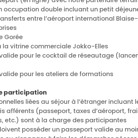
part (en ligne) avec notre partenaire terrain
occupation double incluant un petit déjeune
ransferts entre l’aéroport international Blaise-
prises
de Gorée
à la vitrine commerciale Jokko-Elles
valide pour le cocktail de réseautage (lance
valide pour les ateliers de formations
e participation
nelles liées au séjour à l’étranger incluant le
ais afférents (passeport, taxes d’aéroport, fr
 etc.) sont à la charge des participantes
 doivent posséder un passeport valide au mo