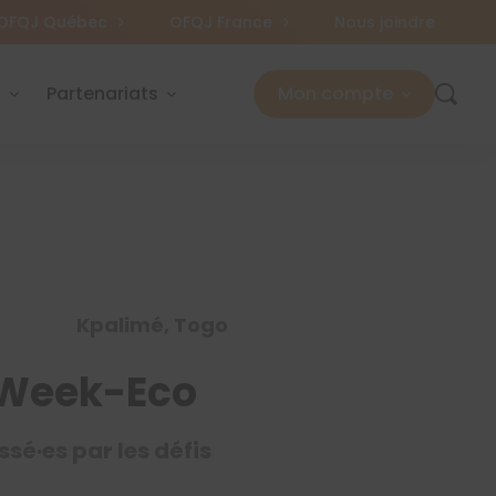
OFQJ Québec
OFQJ France
Nous joindre
s
Partenariats
Mon compte
Kpalimé, Togo
m Week-Eco
sé·es par les défis