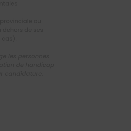
ntales
provinciale ou
n dehors de ses
 cas).
age les personnes
tuation de handicap
r candidature.