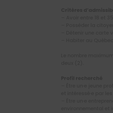
Critères d’admissibi
– Avoir entre 18 et 3
– Posséder la citoy
– Détenir une carte
– Habiter au Québe
Le nombre maximum d
deux (2).
Profil recherché
– Être un·e jeune pr
et intéressé·e par l
– Être un·e entrepre
environnemental et i