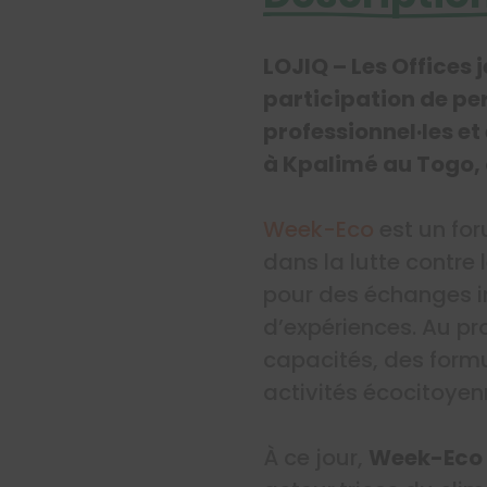
LOJIQ – Les Offices
participation de pe
professionnel·les e
à Kpalimé au Togo, o
Week-Eco
est un fo
dans la lutte contre
pour des échanges i
d’expériences. Au p
capacités, des formul
activités écocitoyenn
À ce jour,
Week-Eco