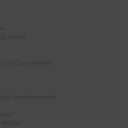
te
Q) valide
LOJIQ est limité à
on de l’environnement
cteur
digital