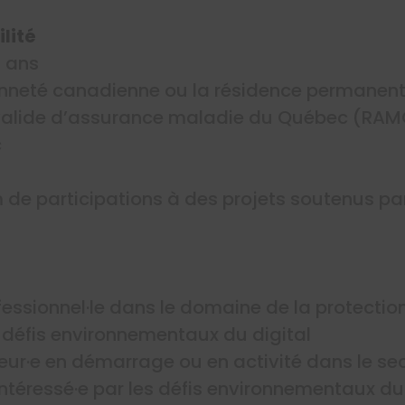
lité
5 ans
enneté canadienne ou la résidence permanen
 valide d’assurance maladie du Québec (RAM
c
e participations à des projets soutenus par 
ofessionnel·le dans le domaine de la protecti
es défis environnementaux du digital
neur·e en démarrage ou en activité dans le se
ntéressé·e par les défis environnementaux du 