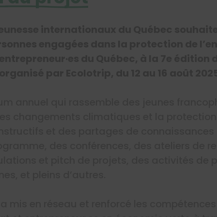
 jeunesse internationaux du Québec souhaite
rsonnes engagées dans la protection de l’
t entrepreneur·es du Québec, à la 7e éditio
rganisé par Ecolotrip, du 12 au 16 août 2025
rum annuel qui rassemble des jeunes franco
 les changements climatiques et la protectio
nstructifs et des partages de connaissances 
rogramme, des conférences, des ateliers de r
ations et pitch de projets, des activités de p
es, et pleins d’autres.
a mis en réseau et renforcé les compétences