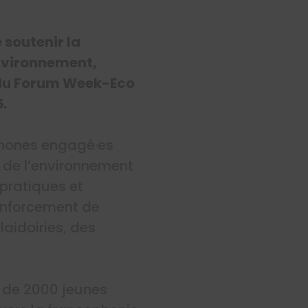
 soutenir la
environnement,
n du Forum Week-Eco
.
phones engagé·es
n de l’environnement
pratiques et
enforcement de
laidoiries, des
 de 2000 jeunes