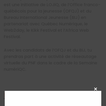
est une initiative de LOJIQ, de l’Office franco-
québécois pour la jeunesse (OFQJ) et du
Bureau International Jeunesse (BIJ) en
partenariat avec Québec Numérique, le
Web2day, le Kikk Festival et l’Africa Web
Festival.
Avec les candidats de l’OFQJ et du BIJ, tu
prendras part à une activité de réseautage
virtuelle du PNF dans le cadre de la Semaine
numériQC.
Close
Profil du participant
this
modu