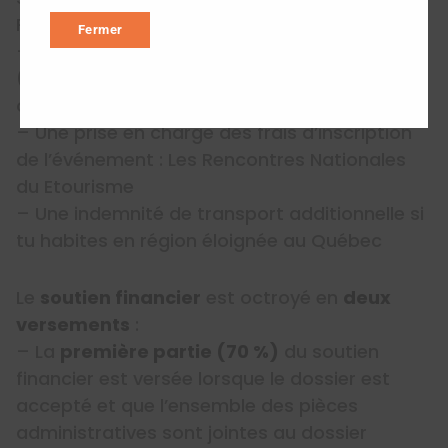
Pau)
Fermer
– L’hébergement en occupation double
(chambre partagée non mixte), du 12 au 17
octobre 2025 inclusivement (5 nuits)
– Une prise en charge des frais d’inscription
de l’événement : Les Rencontres Nationales
du Etourisme
– Une indemnité de transport additionnelle si
tu habites en région éloignée au Québec
Le
soutien financier
est octroyé en
deux
versements
:
– La
première partie (70 %)
du soutien
financier est versée lorsque le dossier est
accepté et que l’ensemble des pièces
administratives sont jointes au dossier