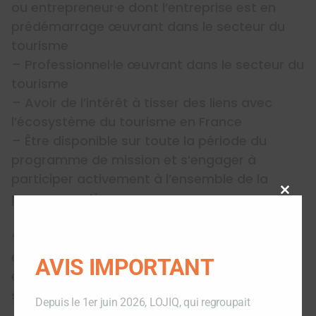
ou entrepreneur·e dont l’entreprise est en
prédémarrage œuvrant dans le secteur du
tourisme
– Professionnel·le œuvrant dans le secteur du
tourisme
– Avoir de l’intérêt à tisser des liens avec
l’écosystème du tourisme en France
– Être disponible sur toute la période du
programme de mission et s’engager à
participer activement à l’ensemble de la
programmation
Close
this
modu
*Les entrepreneur·es à la tête d’une
entreprise individuelle ou d’économie sociale
AVIS IMPORTANT
et solidaire (OBNL, Coopérative ou fondation)
sont admissibles.
Depuis le 1er juin 2026, LOJIQ, qui regroupait