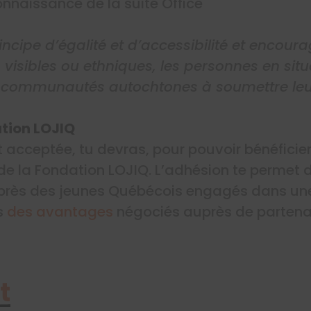
nnaissance de la suite Office
incipe d’égalité et d’accessibilité et encour
 visibles ou ethniques, les personnes en si
 communautés autochtones à soumettre leu
ndation LOJIQ
t acceptée, tu devras, pour pouvoir bénéficie
e la Fondation LOJIQ. L’adhésion te permet d
uprès des jeunes Québécois engagés dans u
es
des avantages
négociés auprès de partenai
t