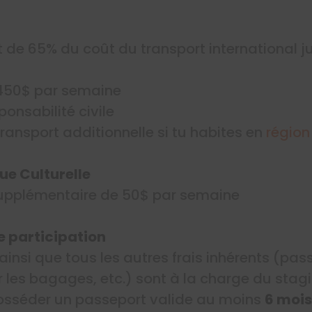
de 65% du coût du transport international j
 450$ par semaine
onsabilité civile
ransport additionnelle si tu habites en
région
ue Culturelle
supplémentaire de 50$ par semaine
e participation
 ainsi que tous les autres frais inhérents (pas
r les bagages, etc.) sont à la charge du stagi
posséder un passeport valide au moins
6 mois