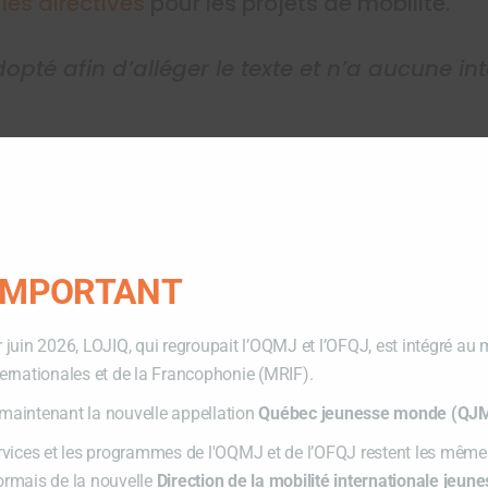
e
les directives
pour les projets de mobilité.
opté afin d’alléger le texte et n’a aucune in
tuer
 IMPORTANT
articipant
r juin 2026, LOJIQ, qui regroupait l’OQMJ et l’OFQJ, est intégré au 
ternationales et de la Francophonie (MRIF).
maintenant la nouvelle appellation
Québec jeunesse monde (QJ
lité
ervices et les programmes de l'OQMJ et de l’OFQJ restent les mêmes
5 ans
ormais de la nouvelle
Direction de la mobilité internationale jeun