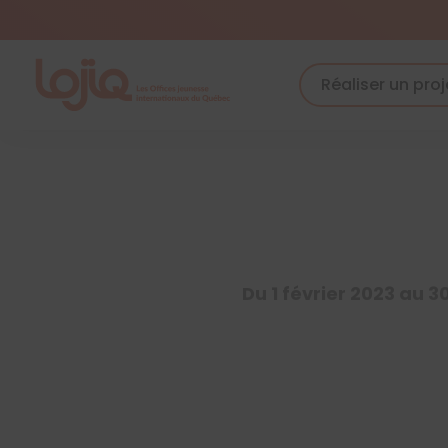
Skip
to
content
Réaliser un proj
Du 1 février 2023 au 