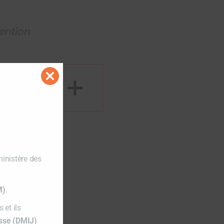
tention
Close
this
module
ministère des
M)
.
 et ils
esse (DMIJ)