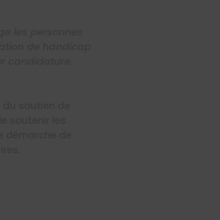
age les personnes
tuation de handicap
r candidature.
r du soutien de
e soutenir les
ne démarche de
res.