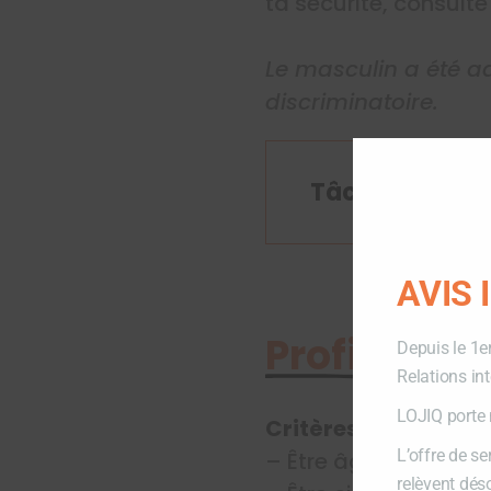
ta sécurité, consult
Le masculin a été ad
discriminatoire.
Tâches à effec
AVIS
Profil du p
Depuis le 1e
Relations in
LOJIQ porte 
Critères d’admissibi
L’offre de s
– Être âgé de 18 à 3
relèvent dés