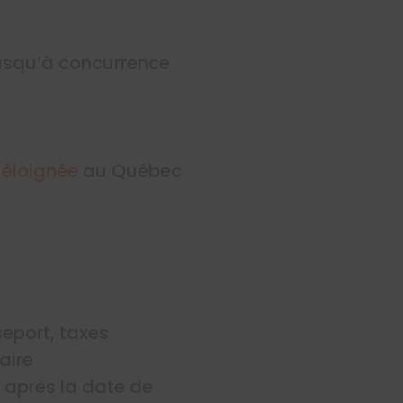
usqu’à concurrence
 éloignée
au Québec
seport, taxes
aire
après la date de