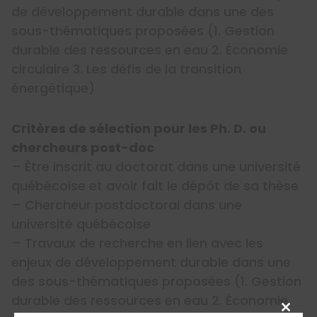
de développement durable dans une des
sous-thématiques proposées (1. Gestion
durable des ressources en eau 2. Économie
circulaire 3. Les défis de la transition
énergétique)
Critères de sélection pour les Ph. D. ou
chercheurs post-doc
– Être inscrit au doctorat dans une université
québécoise et avoir fait le dépôt de sa thèse
– Chercheur postdoctoral dans une
université québécoise
– Travaux de recherche en lien avec les
enjeux de développement durable dans une
des sous-thématiques proposées (1. Gestion
durable des ressources en eau 2. Économie