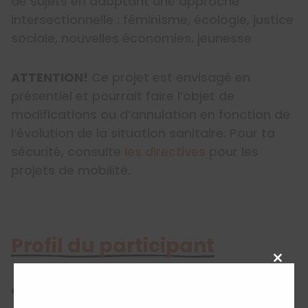
de sujets en adoptant une approche
intersectionnelle : féminisme, écologie, justice
sociale, nouvelles économies, jeunesse
ATTENTION!
Ce projet est envisagé en
présentiel et pourrait faire l’objet de
modifications ou d’annulation en fonction de
l’évolution de la situation sanitaire. Pour ta
sécurité, consulte
les directives
pour les
projets de mobilité.
Profil du participant
Close
this
Critères d’admissibilité
modu