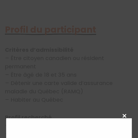
Profil du participant
Critères d’admissibilité
– Être citoyen canadien ou résident
permanent
– Être âgé de 18 et 35 ans
– Détenir une carte valide d’assurance
maladie du Québec (RAMQ)
– Habiter au Québec
Profil recherché
Close
– Être dynamique et enthousiaste
this
– Être sérieux et impliqué dans ses missions
modu