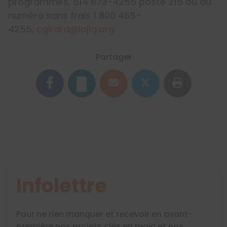
programmes, 514 873-4255 poste 215 ou au
numéro sans frais 1 800 465-
4255,
cgirard@lojiq.org
Partager
Infolettre
Pour ne rien manquer et recevoir en avant-
première nos projets clés en main et nos