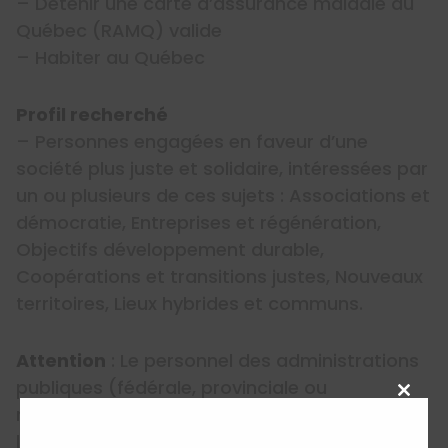
– Détenir une carte d’assurance maladie du
Québec (RAMQ) valide
– Habiter au Québec
Profil recherché
– Personnes engagées en faveur d’une
société plus juste et solidaire, intéressées par
un ou plusieurs de ces sujets : Associations et
démocratie, Entreprises et régénération,
Objectifs développement durable,
Coopérations et transitions justes, Nouveaux
territoires, Lieux hybrides et communs.
Attention
: Le personnel des administrations
publiques (fédérale, provinciale ou
Close
municipale) n’est pas admissible à moins que
this
le projet se situe en dehors de ses fonctions