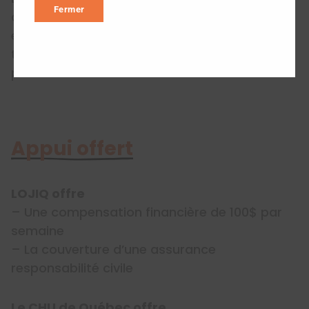
Fermer
de LOJIQ auprès des jeunes Québécois
engagés dans une démarche de mobilité et
t’offre
des avantages
négociés auprès de
partenaires.
Appui offert
LOJIQ offre
– Une compensation financière de 100$ par
semaine
– La couverture d’une assurance
responsabilité civile
Le CHU de Québec offre