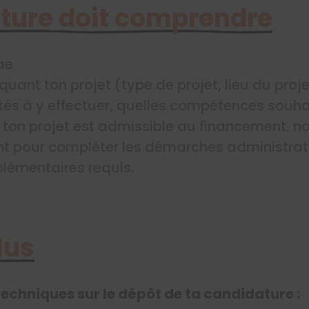
ture doit comprendre
ae
uant ton projet (type de projet, lieu du proje
tés à y effectuer, quelles compétences souh
i ton projet est admissible au financement, no
t pour compléter les démarches administrati
émentaires requis.
lus
techniques sur le dépôt de ta candidature :