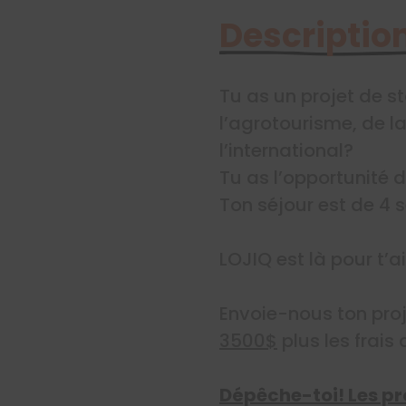
Description
Tu as un projet de s
l’agrotourisme, de la
l’international?
Tu as l’opportunité 
Ton séjour est de 4 
LOJIQ est là pour t’a
Envoie-nous ton proj
3500$
plus les frais
Dépêche-toi! Les pr