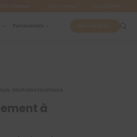
OFQJ Québec
OFQJ France
Nous joindre
s
Partenariats
Mon compte
ays, Multidestinations
nement à