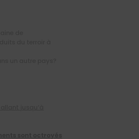
maine de
uits du terroir à
dans un autre pays?
 allant jusqu’à
ements sont octroyés