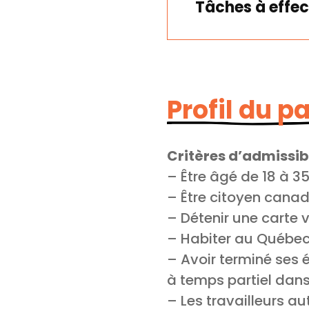
Tâches à effec
Profil du p
Critères d’admissibi
– Être âgé de 18 à 3
– Être citoyen cana
– Détenir une carte
– Habiter au Québe
– Avoir terminé ses
à temps partiel dans
– Les travailleurs 