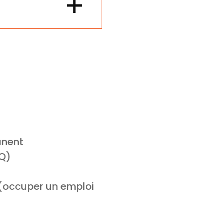
anent
MQ)
 (occuper un emploi