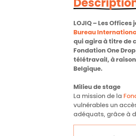
Description
LOJIQ – Les Offices
Bureau Internationa
qui agira à titre d
Fondation One Drop, 
télétravail, à rais
Belgique.
Milieu de stage
La mission de la
Fon
vulnérables un accè
adéquats, grâce à des