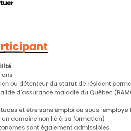
tuer
articipant
lité
5 ans
dien ou détenteur du statut de résident perm
 valide d’assurance maladie du Québec (RA
c
 études et être sans emploi ou sous-employé
 un domaine non lié à sa formation)
autonomes sont également admissibles