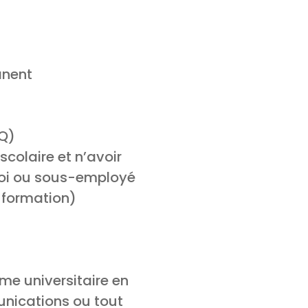
anent
MQ)
scolaire et n’avoir
oi ou sous-employé
 formation)
lôme universitaire en
munications ou tout