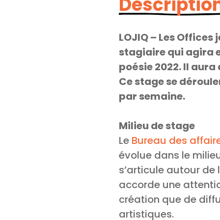
Description
LOJIQ – Les Offices
stagiaire qui agira 
poésie 2022. Il aura
Ce stage se dérouler
par semaine.
Milieu de stage
Le
Bureau des affair
évolue dans le milie
s’articule autour de l
accorde une attention
création que de diff
artistiques.