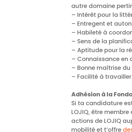
autre domaine perti
– Intérêt pour la litt
– Entregent et auto
– Habileté à coordon
– Sens de la planific
– Aptitude pour la r
– Connaissance en c
– Bonne maîtrise du f
– Facilité à travaille
Adhésion à la Fonda
Si ta candidature es
LOJIQ, être membre d
actions de LOJIQ a
mobilité et t’offre
de