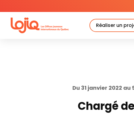
Skip
to
content
Réaliser un proj
Du 31 janvier 2022 au 
Chargé de