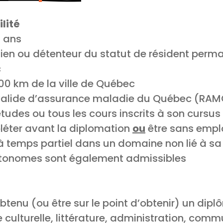
lité
5 ans
dien ou détenteur du statut de résident perm
c
100 km de la ville de Québec
 valide d’assurance maladie du Québec (RA
tudes ou tous les cours inscrits à son cursus 
léter avant la diplomation
ou
être sans empl
à temps partiel dans un domaine non lié à sa
autonomes sont également admissibles
t obtenu (ou être sur le point d’obtenir) un dip
 culturelle, littérature, administration, com