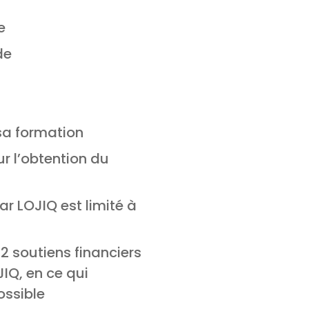
e
de
sa formation
r l’obtention du
r LOJIQ est limité à
 soutiens financiers
IQ, en ce qui
ossible