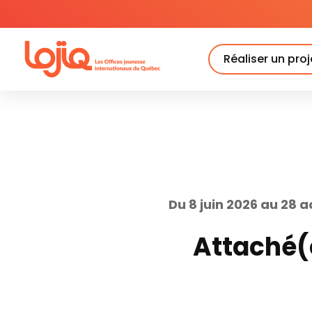
Skip
to
content
Réaliser un proj
Du 8 juin 2026 au 28 
Attaché(e