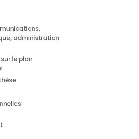
ommunications,
ique, administration
sur le plan
l
nthèse
nnelles
t