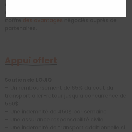
de LOJIQ auprès des jeunes Québécois
engagés dans une démarche de mobilité et
t’offre
des avantages
négociés auprès de
partenaires.
Appui offert
Soutien de LOJIQ
– Un remboursement de 65% du coût du
transport aller-retour jusqu’à concurrence de
550$
– Une indemnité de 450$ par semaine
– Une assurance responsabilité civile
– Une indemnité de transport additionnelle si